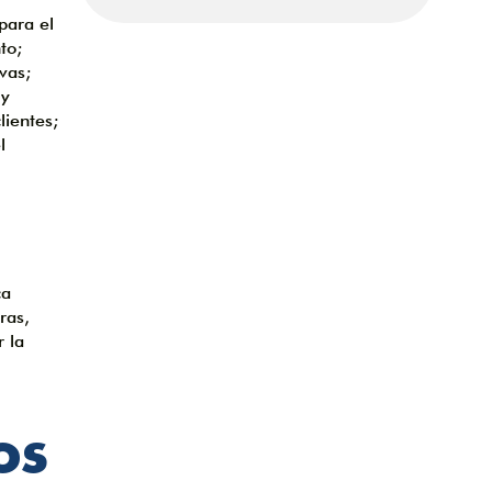
para el
to;
vas;
 y
lientes;
l
ca
ras,
r la
os