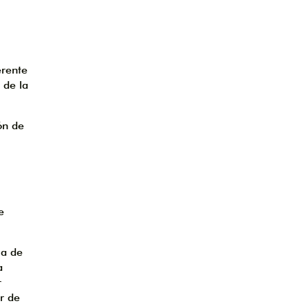
erente
 de la
ón de
e
ma de
a
r
r de