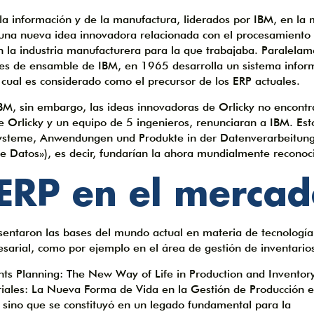
 la información y de la manufactura, liderados por IBM, en la
 una nueva idea innovadora relacionada con el procesamiento
n la industria manufacturera para la que trabajaba. Paralelam
iones de ensamble de IBM, en 1965 desarrolla un sistema infor
cual es considerado como el precursor de los ERP actuales.
BM, sin embargo, las ideas innovadoras de Orlicky no encontr
 Orlicky y un equipo de 5 ingenieros, renunciaran a IBM. Est
Systeme, Anwendungen und Produkte in der Datenverarbeitun
de Datos»), es decir, fundarían la ahora mundialmente recono
 ERP en el merca
entaron las bases del mundo actual en materia de tecnología
sarial, como por ejemplo en el área de gestión de inventario
nts Planning: The New Way of Life in Production and Inventor
iales: La Nueva Forma de Vida en la Gestión de Producción e
, sino que se constituyó en un legado fundamental para la