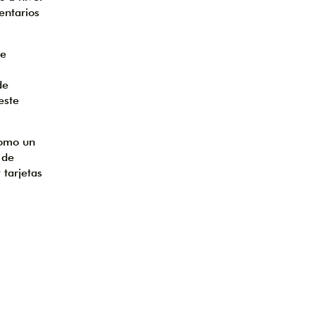
entarios
de
de
este
como un
 de
 tarjetas