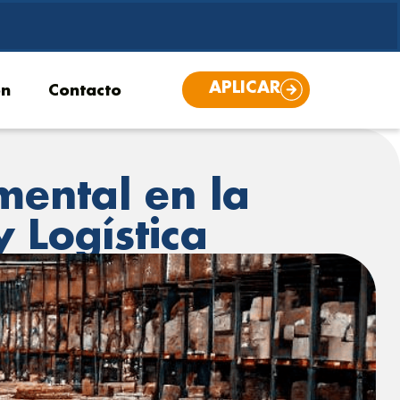
APLICAR
ón
Contacto
ental en la
 Logística