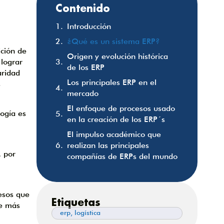
Contenido
Introducción
¿Qué es un sistema ERP?
ción de
Origen y evolución histórica
lograr
de los ERP
aridad
Los principales ERP en el
s
mercado
El enfoque de procesos usado
logía es
en la creación de los ERP´s
El impulso académico que
realizan las principales
, por
compañías de ERPs del mundo
Conclusión
esos que
Etiquetas
le más
erp
,
logística