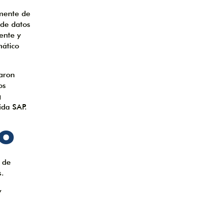
 mente de
 de datos
ente y
mático
aron
os
g
cida
SAP
.
do
 de
s.
y