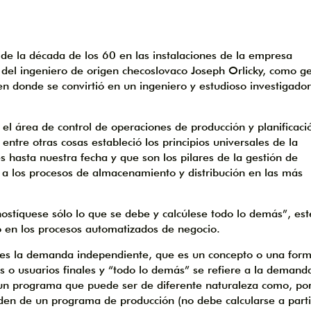
s de la década de los 60 en las instalaciones de la empresa
n del ingeniero de origen checoslovaco Joseph Orlicky, como g
n donde se convirtió en un ingeniero y estudioso investigador
l área de control de operaciones de producción y planificaci
ntre otras cosas estableció los principios universales de la
s hasta nuestra fecha y que son los pilares de la gestión de
n a los procesos de almacenamiento y distribución en las más
ostíquese sólo lo que se debe y calcúlese todo lo demás”, est
ico en los procesos automatizados de negocio.
e es la demanda independiente, que es un concepto o una for
 o usuarios finales y “todo lo demás” se refiere a la demand
 un programa que puede ser de diferente naturaleza como, po
en de un programa de producción (no debe calcularse a parti