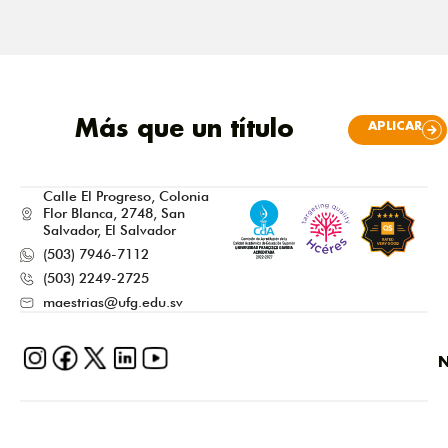
Más que un título
APLICAR
Calle El Progreso, Colonia
Flor Blanca, 2748, San
Salvador, El Salvador
(503) 7946-7112
(503) 2249-2725
maestrias@ufg.edu.sv
N