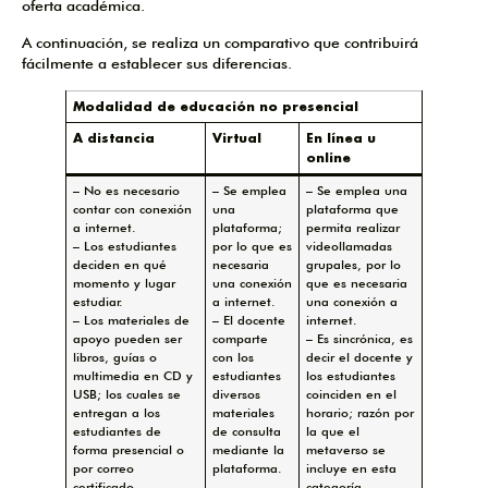
oferta académica.
A continuación, se realiza un comparativo que contribuirá
fácilmente a establecer sus diferencias.
Modalidad de educación no presencial
A distancia
Virtual
En línea u
online
– No es necesario
– Se emplea
– Se emplea una
contar con conexión
una
plataforma que
a internet.
plataforma;
permita realizar
– Los estudiantes
por lo que es
videollamadas
deciden en qué
necesaria
grupales, por lo
momento y lugar
una conexión
que es necesaria
estudiar.
a internet.
una conexión a
– Los materiales de
– El docente
internet.
apoyo pueden ser
comparte
– Es sincrónica, es
libros, guías o
con los
decir el docente y
multimedia en CD y
estudiantes
los estudiantes
USB; los cuales se
diversos
coinciden en el
entregan a los
materiales
horario; razón por
estudiantes de
de consulta
la que el
forma presencial o
mediante la
metaverso se
por correo
plataforma.
incluye en esta
certificado.
categoría