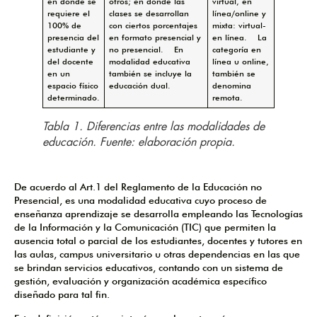
en donde se
otros; en donde las
virtual, en
requiere el
clases se desarrollan
línea/online y
100% de
con ciertos porcentajes
mixta: virtual-
presencia del
en formato presencial y
en línea. La
estudiante y
no presencial. En
categoría en
del docente
modalidad educativa
línea u online,
en un
también se incluye la
también se
espacio físico
educación dual.
denomina
determinado.
remota.
Tabla 1. Diferencias entre las modalidades de
educación. Fuente: elaboración propia.
De acuerdo al Art.1 del Reglamento de la Educación no
Presencial, es una modalidad educativa cuyo proceso de
enseñanza aprendizaje se desarrolla empleando las Tecnologías
de la Información y la Comunicación (TIC) que permiten la
ausencia total o parcial de los estudiantes, docentes y tutores en
las aulas, campus universitario u otras dependencias en las que
se brindan servicios educativos, contando con un sistema de
gestión, evaluación y organización académica específico
diseñado para tal fin.