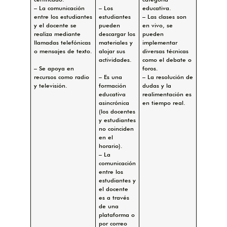
– La comunicación
– Los
educativa.
entre los estudiantes
estudiantes
– Las clases son
y el docente se
pueden
en vivo, se
realiza mediante
descargar los
pueden
llamadas telefónicas
materiales y
implementar
o mensajes de texto.
alojar sus
diversas técnicas
actividades.
como el debate o
– Se apoya en
foros.
recursos como radio
– Es una
– La resolución de
y televisión.
formación
dudas y la
educativa
realimentación es
asincrónica
en tiempo real.
(los docentes
y estudiantes
no coinciden
en el
horario).
– La
comunicación
entre los
estudiantes y
el docente
es a través
de una
plataforma o
por correo