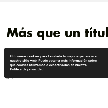
Más que un títu
Utilizamos cookies para brindarle la mejor experiencia en
nuestro sitio web. Puede obtener más información sobre
qué cookies utilizamos o desactivarlas en nuestra
Política de privacidad
Calle El Progreso, Colonia Flor Blanca, 2748, San Salv
(503) 7946-7112
(503) 2249-2725
maestrias@ufg.edu.sv