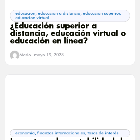
educacion
,
educacion a distancia
,
educacion superior
,
educacion virtual
¿Educación superior a
distancia, educación virtual o
educación en línea?
Mario
mayo 19, 2023
economía
,
finanzas internacionales
,
tasas de interés