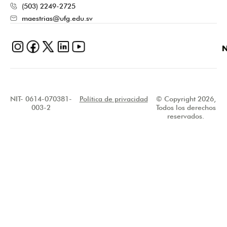
(503) 2249-2725
maestrias@ufg.edu.sv
N
NIT- 0614-070381-
Política de privacidad
© Copyright 2026,
003-2
Todos los derechos
reservados.